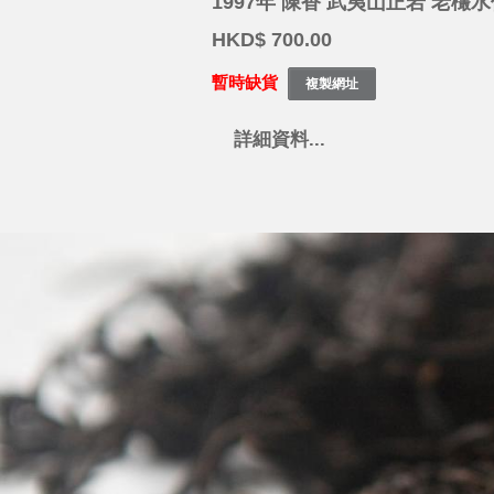
1997年 陳香 武夷山正岩 老欉水
HKD$ 700.00
暫時缺貨
詳細資料...