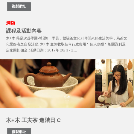
滿額
課程及活動內容
木+木 藉是次遊學團-希望0一學員，體驗茶文化引伸開來的生活美學，為茶文
化愛好者之自發活動, 木+木 並無收取任何行政費用丶個人薪酬丶相關盈利及
店家回扣佣金, 活動日期：2017年 28/ 3 - 2....
木+木 工夫茶 進階日 C