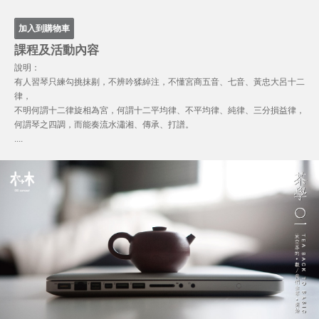
課程及活動內容
說明：
有人習琴只練勾挑抹剔，不辨吟猱綽注，不懂宮商五音、七音、黃忠大呂十二
律，
不明何謂十二律旋相為宮，何謂十二平均律、不平均律、純律、三分損益律，
何謂琴之四調，而能奏流水瀟湘、傳承、打譜。
....