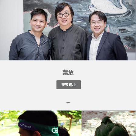
葉放
....