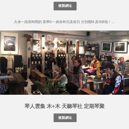
久休一段長時間的 茶學0一 終於昨日及前日 分別開M 及N班啦！....
琴人雲集 木+木 天聽琴社 定期琴聚