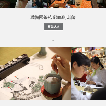
璞陶園茶苑 郭曉琪 老師
....