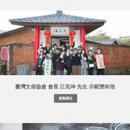
....
臺灣文俗協會 會長 江兆坤 先生 示範雙杯泡
....