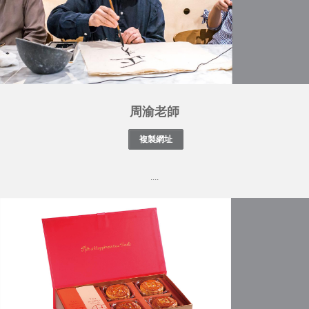
周渝老師
....