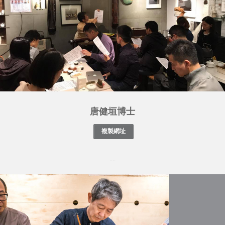
唐健垣博士
....