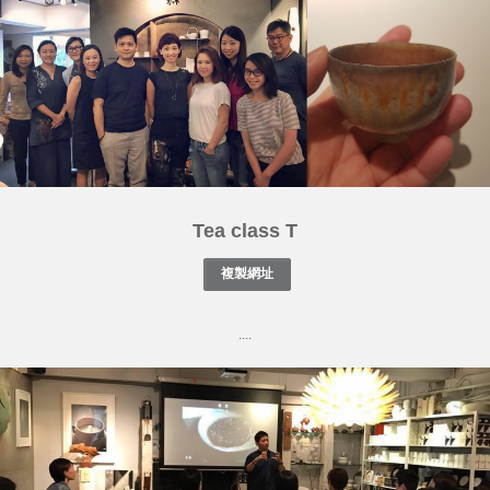
Tea class T
....