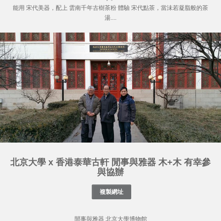
能用 宋代美器，配上 雲南千年古樹茶粉 體驗 宋代點茶，當沬若凝脂般的茶
湯....
北京大學 x 香港泰華古軒 閒事與雅器 木+木 有幸參
與協辦
閒事與雅器 北京大學博物館