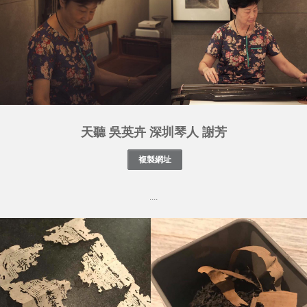
天聽 吳英卉 深圳琴人 謝芳
....