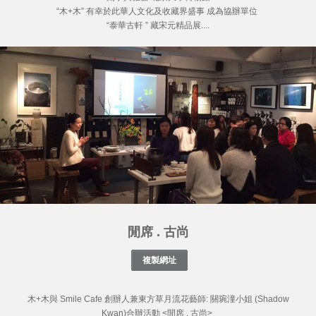
“木+木” 有幸於此華人文化及收藏界盛事 成為協辦單位
“泰華古軒 ” 藏宋元精品展....
閒席 . 古尚
木+木與 Smile Cafe 創辦人兼東方草月流花藝師: 關琬潼小姐 (Shadow
Kwan)合辦活動 <閒席 . 古尚>