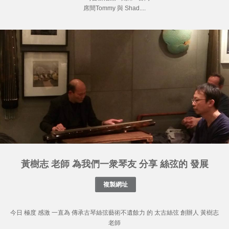
席間Tommy 與 Shad....
黃樹志 老師 為我們一衆琴友 分享 絲弦的 發展
今日 極度 感激 一直為 傳承古琴絲弦藝術不遺餘力 的 太古絲弦 創辦人 黃樹志
老師