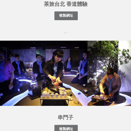
茶旅台北 香道體驗
....
串門子