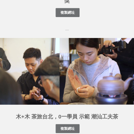
獎
....
木+木 茶旅台北，0一學員 示範 潮汕工夫茶