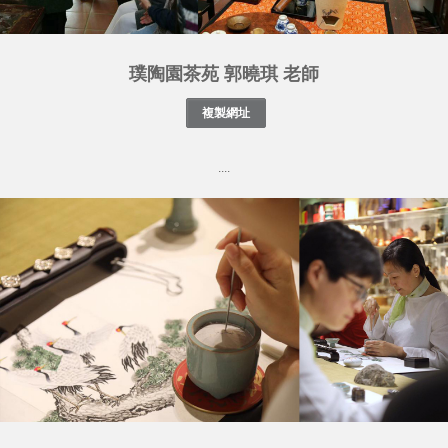
璞陶園茶苑 郭曉琪 老師
....