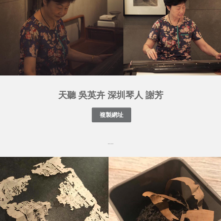
天聽 吳英卉 深圳琴人 謝芳
....