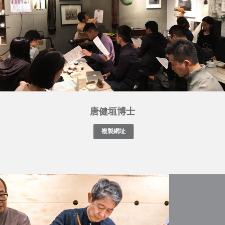
唐健垣博士
....