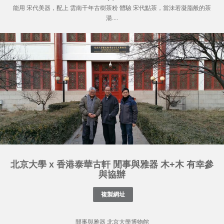
能用 宋代美器，配上 雲南千年古樹茶粉 體驗 宋代點茶，當沬若凝脂般的茶
湯....
北京大學 x 香港泰華古軒 閒事與雅器 木+木 有幸參
與協辦
閒事與雅器 北京大學博物館