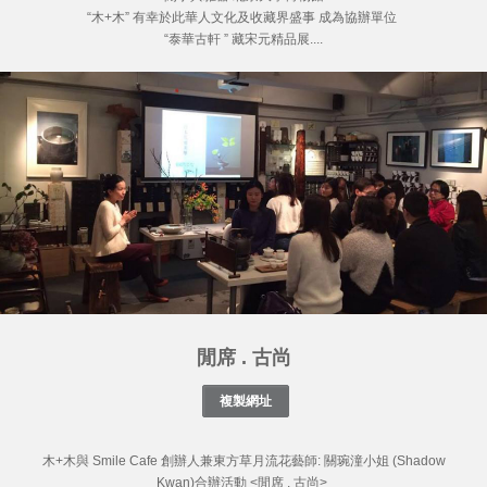
“木+木” 有幸於此華人文化及收藏界盛事 成為協辦單位
“泰華古軒 ” 藏宋元精品展....
閒席 . 古尚
木+木與 Smile Cafe 創辦人兼東方草月流花藝師: 關琬潼小姐 (Shadow
Kwan)合辦活動 <閒席 . 古尚>