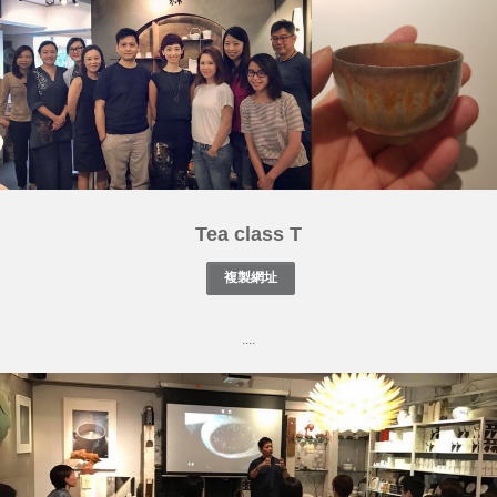
Tea class T
....