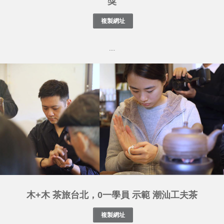
獎
....
木+木 茶旅台北，0一學員 示範 潮汕工夫茶