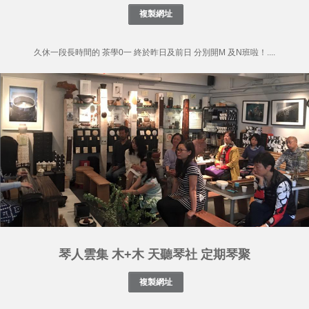
久休一段長時間的 茶學0一 終於昨日及前日 分別開M 及N班啦！....
琴人雲集 木+木 天聽琴社 定期琴聚