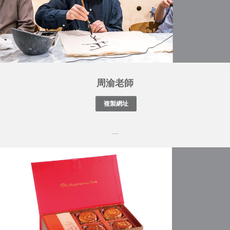
周渝老師
....