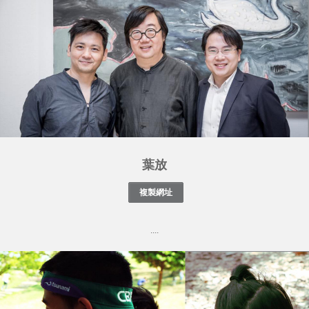
葉放
....