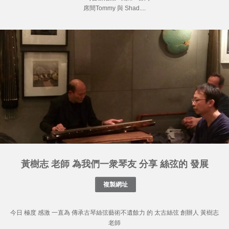
席間Tommy 與 Shad....
黃樹志 老師 為我們一衆琴友 分享 絲弦的 發展
今日 極度 感激 一直為 傳承古琴絲弦藝術不遺餘力 的 太古絲弦 創辦人 黃樹志
老師