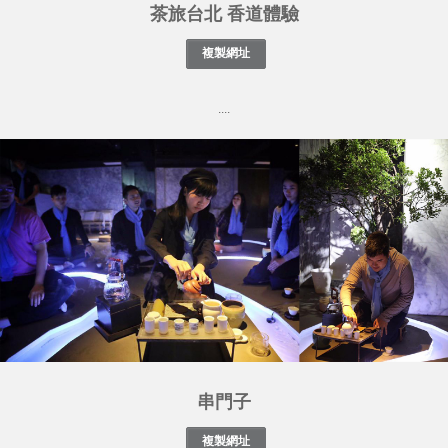
茶旅台北 香道體驗
....
串門子