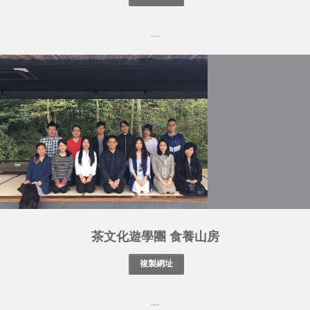
....
茶文化遊學團 食養山房
....