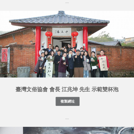
....
臺灣文俗協會 會長 江兆坤 先生 示範雙杯泡
....