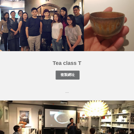
Tea class T
....