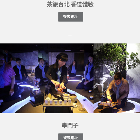
茶旅台北 香道體驗
....
串門子