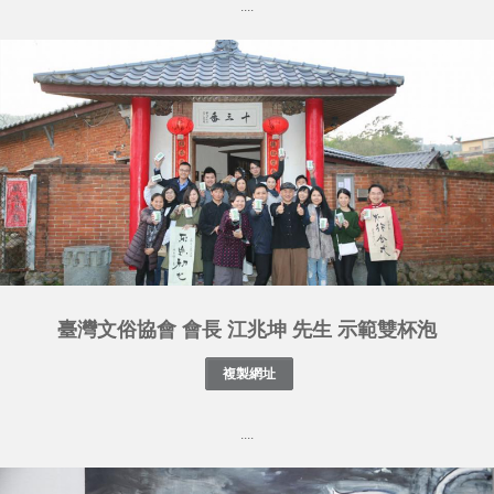
....
臺灣文俗協會 會長 江兆坤 先生 示範雙杯泡
....