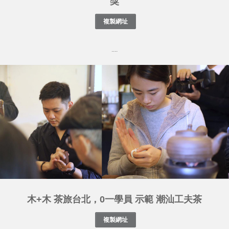
獎
....
木+木 茶旅台北，0一學員 示範 潮汕工夫茶