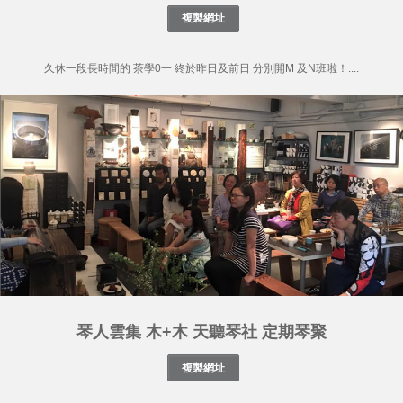
久休一段長時間的 茶學0一 終於昨日及前日 分別開M 及N班啦！....
琴人雲集 木+木 天聽琴社 定期琴聚