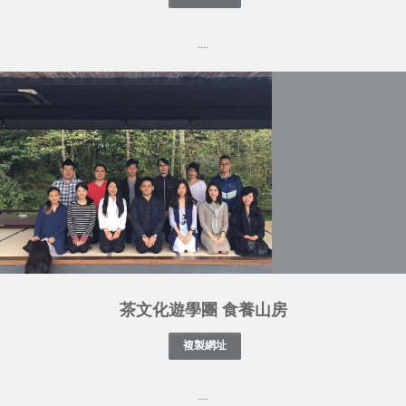
....
茶文化遊學團 食養山房
....