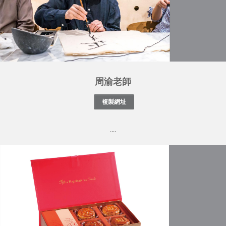
周渝老師
....