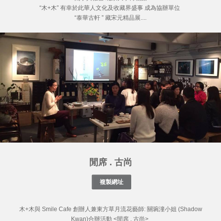
“木+木” 有幸於此華人文化及收藏界盛事 成為協辦單位
“泰華古軒 ” 藏宋元精品展....
閒席 . 古尚
木+木與 Smile Cafe 創辦人兼東方草月流花藝師: 關琬潼小姐 (Shadow
Kwan)合辦活動 <閒席 . 古尚>