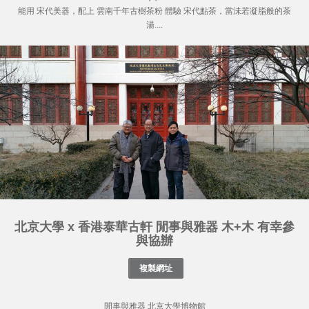
能用 宋代美器，配上 雲南千年古樹茶粉 體驗 宋代點茶，當沬若凝脂般的茶
湯....
北京大學 x 香港泰華古軒 閒事與雅器 木+木 有幸參
與協辦
閒事與雅器 北京大學博物館