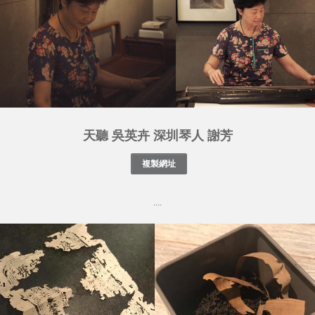
天聽 吳英卉 深圳琴人 謝芳
....