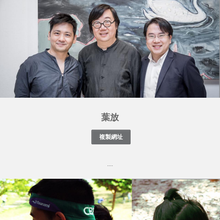
葉放
....