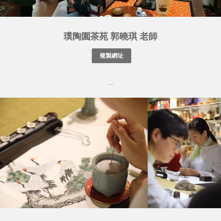
璞陶園茶苑 郭曉琪 老師
....