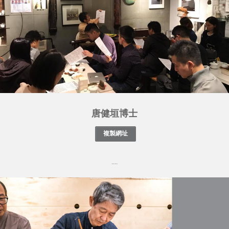
唐健垣博士
....