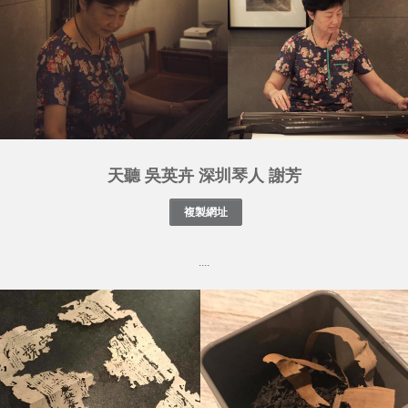
天聽 吳英卉 深圳琴人 謝芳
....