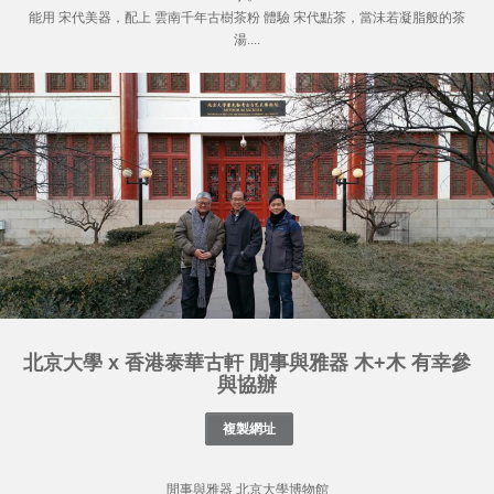
能用 宋代美器，配上 雲南千年古樹茶粉 體驗 宋代點茶，當沬若凝脂般的茶
湯....
北京大學 x 香港泰華古軒 閒事與雅器 木+木 有幸參
與協辦
閒事與雅器 北京大學博物館