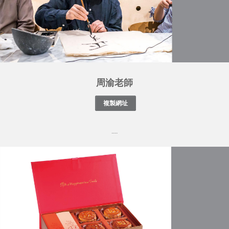
周渝老師
....