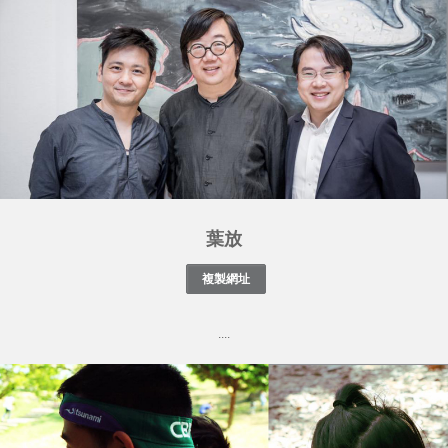
葉放
....