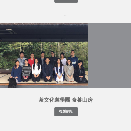
....
茶文化遊學團 食養山房
....