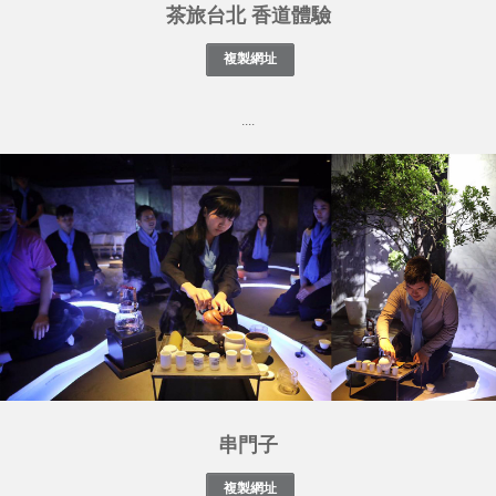
茶旅台北 香道體驗
....
串門子