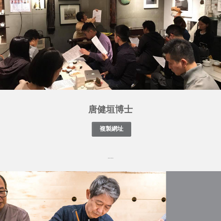
唐健垣博士
....