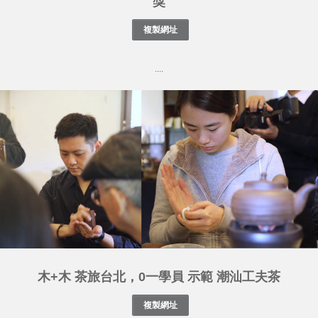
獎
....
木+木 茶旅台北，0一學員 示範 潮汕工夫茶