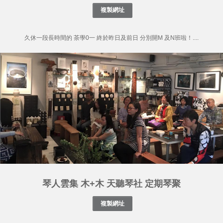
久休一段長時間的 茶學0一 終於昨日及前日 分別開M 及N班啦！....
琴人雲集 木+木 天聽琴社 定期琴聚