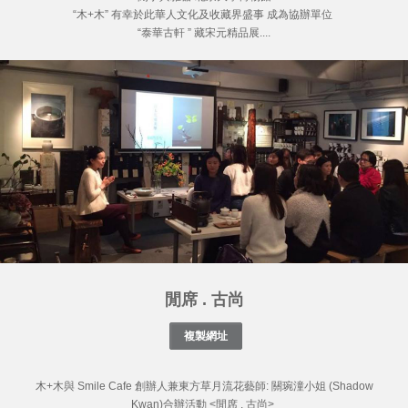
“木+木” 有幸於此華人文化及收藏界盛事 成為協辦單位
“泰華古軒 ” 藏宋元精品展....
閒席 . 古尚
木+木與 Smile Cafe 創辦人兼東方草月流花藝師: 關琬潼小姐 (Shadow
Kwan)合辦活動 <閒席 . 古尚>