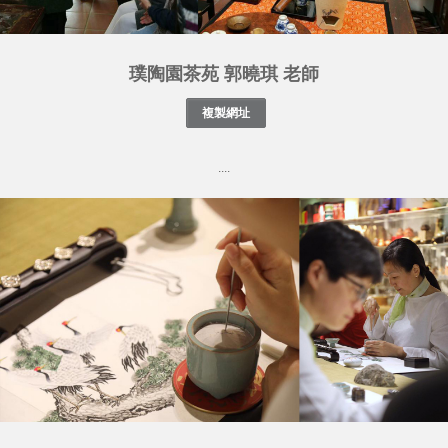
璞陶園茶苑 郭曉琪 老師
....