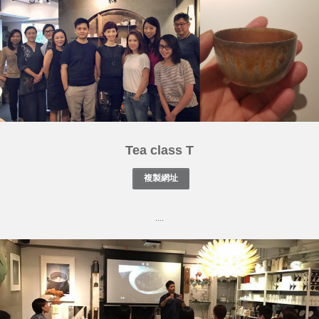
Tea class T
....