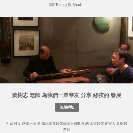
席間Tommy 與 Shad....
黃樹志 老師 為我們一衆琴友 分享 絲弦的 發展
今日 極度 感激 一直為 傳承古琴絲弦藝術不遺餘力 的 太古絲弦 創辦人 黃樹志
老師