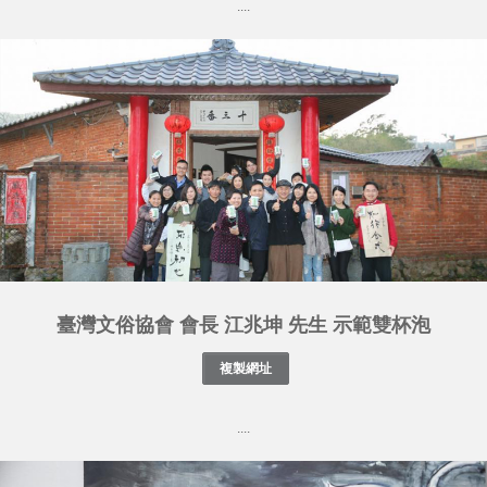
....
臺灣文俗協會 會長 江兆坤 先生 示範雙杯泡
....