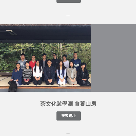
....
茶文化遊學團 食養山房
....