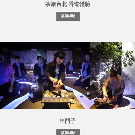
茶旅台北 香道體驗
....
串門子