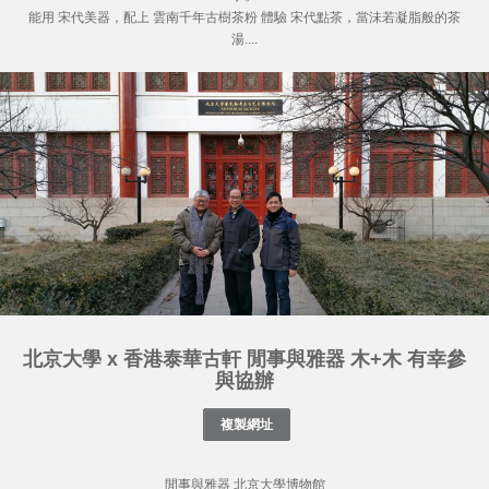
能用 宋代美器，配上 雲南千年古樹茶粉 體驗 宋代點茶，當沬若凝脂般的茶
湯....
北京大學 x 香港泰華古軒 閒事與雅器 木+木 有幸參
與協辦
閒事與雅器 北京大學博物館