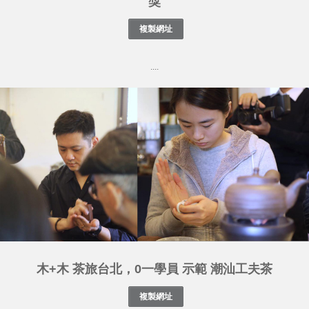
獎
....
木+木 茶旅台北，0一學員 示範 潮汕工夫茶