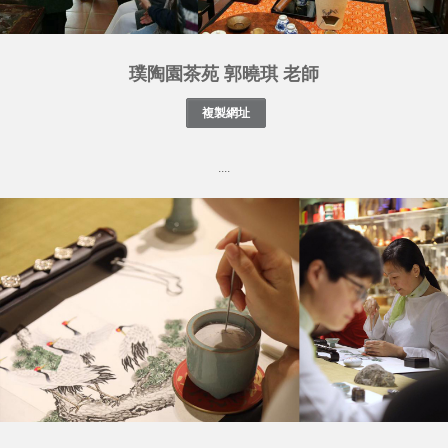
璞陶園茶苑 郭曉琪 老師
....