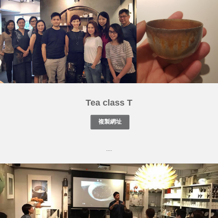
Tea class T
....