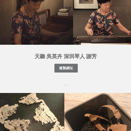
天聽 吳英卉 深圳琴人 謝芳
....