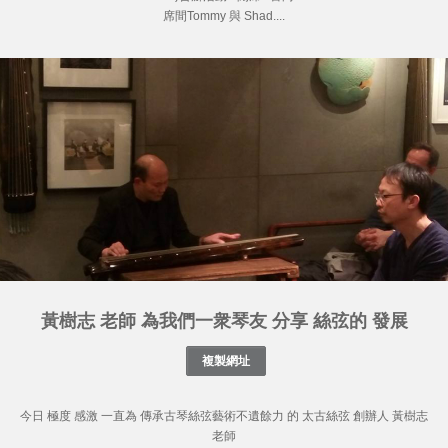
席間Tommy 與 Shad....
黃樹志 老師 為我們一衆琴友 分享 絲弦的 發展
今日 極度 感激 一直為 傳承古琴絲弦藝術不遺餘力 的 太古絲弦 創辦人 黃樹志
老師