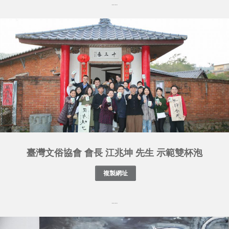
....
臺灣文俗協會 會長 江兆坤 先生 示範雙杯泡
....