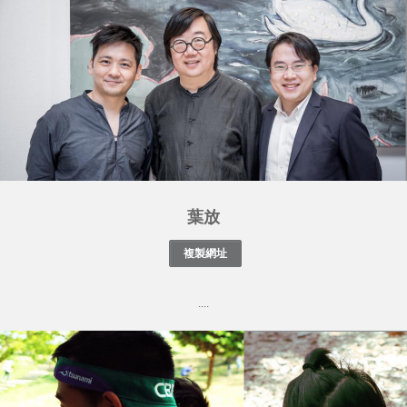
葉放
....