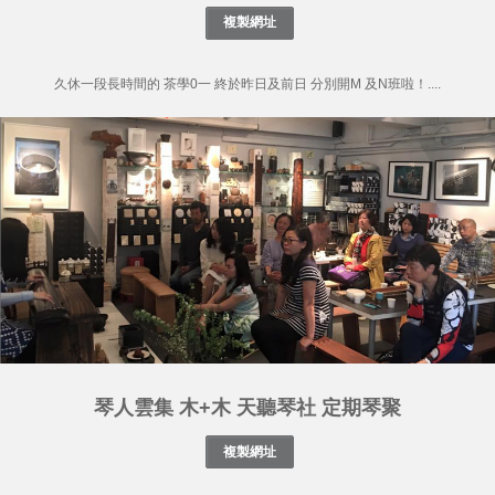
久休一段長時間的 茶學0一 終於昨日及前日 分別開M 及N班啦！....
琴人雲集 木+木 天聽琴社 定期琴聚