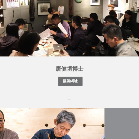
唐健垣博士
....