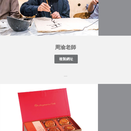
周渝老師
....