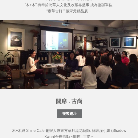
“木+木” 有幸於此華人文化及收藏界盛事 成為協辦單位
“泰華古軒 ” 藏宋元精品展....
閒席 . 古尚
木+木與 Smile Cafe 創辦人兼東方草月流花藝師: 關琬潼小姐 (Shadow
Kwan)合辦活動 <閒席 . 古尚>