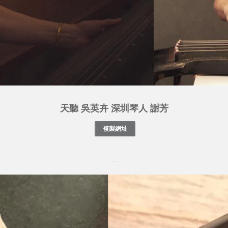
天聽 吳英卉 深圳琴人 謝芳
....