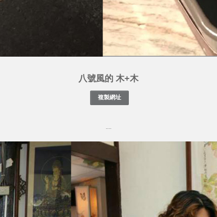
八號風的 木+木
....