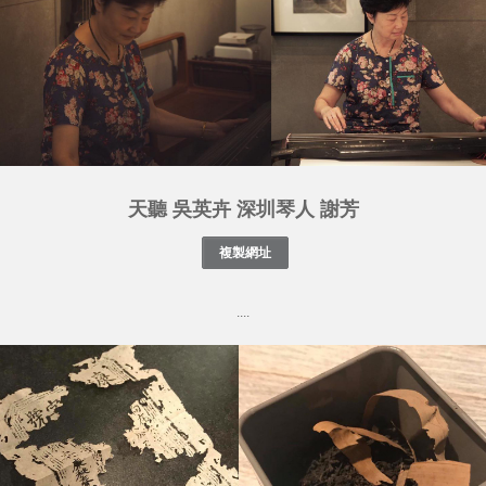
天聽 吳英卉 深圳琴人 謝芳
....