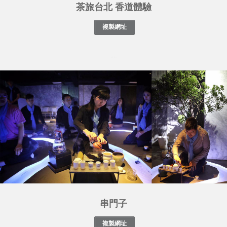
茶旅台北 香道體驗
....
串門子