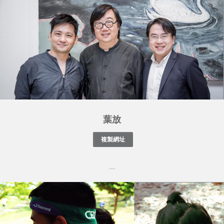
葉放
....