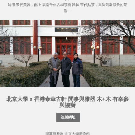
能用 宋代美器，配上 雲南千年古樹茶粉 體驗 宋代點茶，當沬若凝脂般的茶
湯....
北京大學 x 香港泰華古軒 閒事與雅器 木+木 有幸參
與協辦
閒事與雅器 北京大學博物館