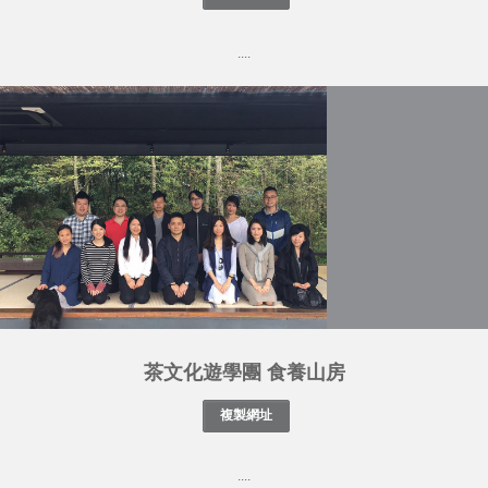
....
茶文化遊學團 食養山房
....