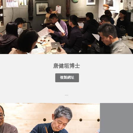
唐健垣博士
....