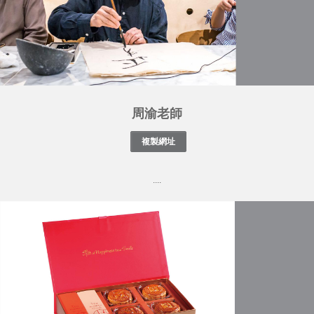
周渝老師
....