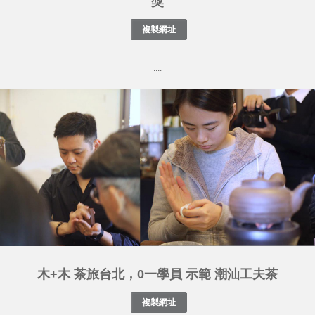
獎
....
木+木 茶旅台北，0一學員 示範 潮汕工夫茶