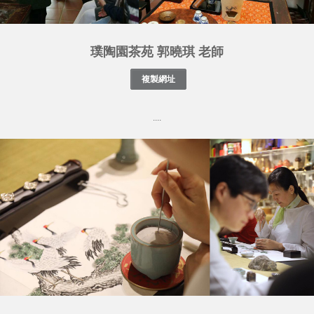
璞陶園茶苑 郭曉琪 老師
....