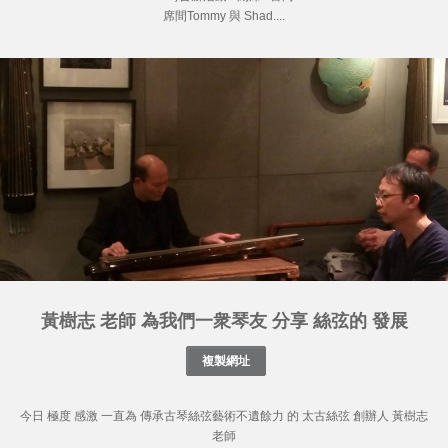
席間Tommy 與 Shad....
黃樹志 老師 為我們一衆琴友 分享 絲弦的 發展
今日 極度 感激 一直為 傳承古琴絲弦藝術不遺餘力 的 太古絲弦 創辦人 黃樹志
老師