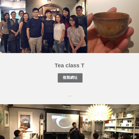
Tea class T
....