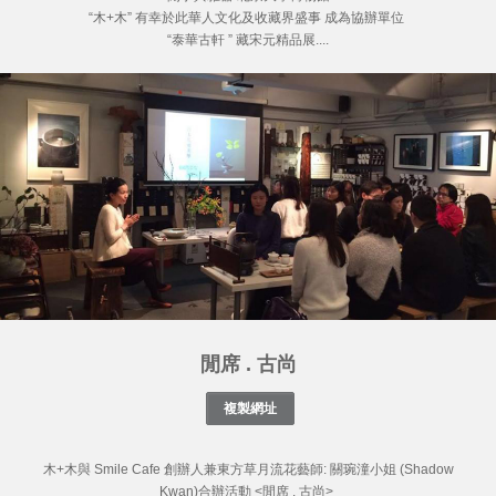
“木+木” 有幸於此華人文化及收藏界盛事 成為協辦單位
“泰華古軒 ” 藏宋元精品展....
閒席 . 古尚
木+木與 Smile Cafe 創辦人兼東方草月流花藝師: 關琬潼小姐 (Shadow
Kwan)合辦活動 <閒席 . 古尚>