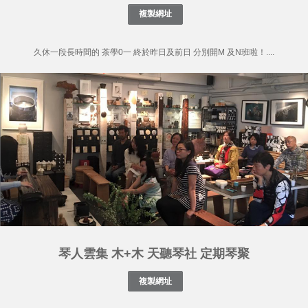
久休一段長時間的 茶學0一 終於昨日及前日 分別開M 及N班啦！....
琴人雲集 木+木 天聽琴社 定期琴聚