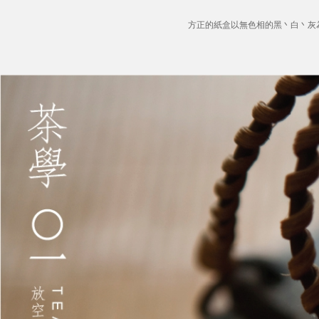
方正的紙盒以無色相的黑丶白丶灰