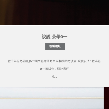
說說 茶學0一
數千年前之易經,仍中國文化應運而生 至極簡約之演變. 現代説法 : 數碼化!
0一 陰陽也，源於易經
0....