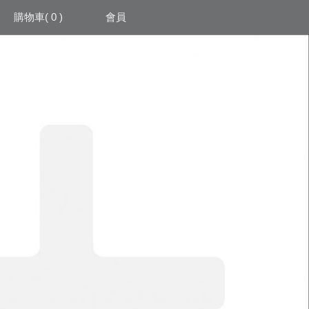
購物車
( 0 )
會員