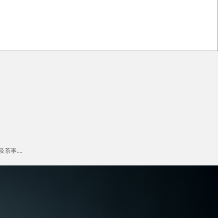
事....