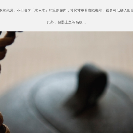
為主色調，不但暗含「木＋木」的筆劃在內，其尺寸更具實際機能：禮盒可以拼入四
此外，包裝上之等高線....