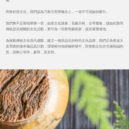
務。
而致於茶文化，我們認為乃東方美學概念上，一道不可或缺的藥引。
我們將不定期地舉辦一些，如茶文化講座，花藝示範，古琴雅集，儲如此類同
傳統息息相關的文化活動，更可為一些新雋藝術家，提供展覽塲地。
為推動傳統文化現代感觀，建立一個高品位的時尚文化品牌，我們正為更遠大
及周密的連串藏品及計劃，環環相勾地積極研發中，對推動文化亦充滿熱誠的
您，請耐心等待，參與，及支持。