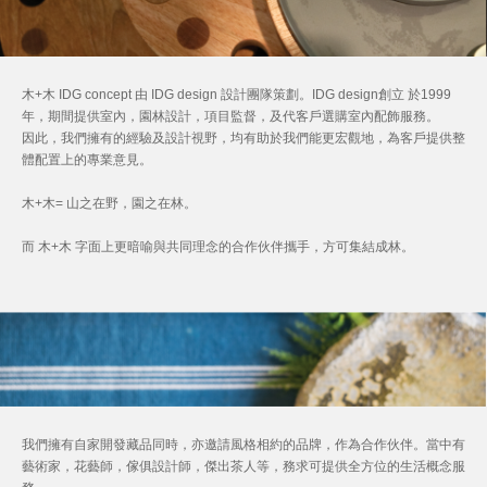
木+木 IDG concept 由 IDG design 設計團隊策劃。IDG design創立 於1999
年，期間提供室內，園林設計，項目監督，及代客戶選購室內配飾服務。
因此，我們擁有的經驗及設計視野，均有助於我們能更宏觀地，為客戶提供整
體配置上的專業意見。
木+木= 山之在野，園之在林。
而 木+木 字面上更暗喻與共同理念的合作伙伴攜手，方可集結成林。
我們擁有自家開發藏品同時，亦邀請風格相約的品牌，作為合作伙伴。當中有
藝術家，花藝師，傢俱設計師，傑出茶人等，務求可提供全方位的生活概念服