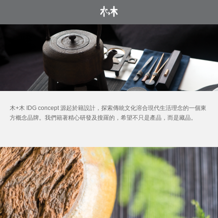
木+木 IDG concept 源起於籍設計，探索傳統文化溶合現代生活理念的一個東
方概念品牌。我們籍著精心研發及搜羅的，希望不只是產品，而是藏品。